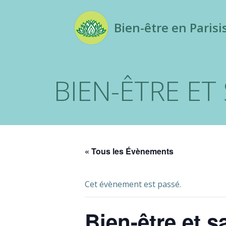
Aller
au
Bien-être en Parisi
contenu
BIEN-ÊTRE E
« Tous les Évènements
Cet évènement est passé.
Bien-être et 