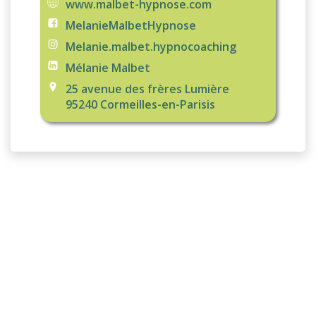
www.malbet-hypnose.com
MelanieMalbetHypnose
Melanie.malbet.hypnocoaching
Mélanie Malbet
25 avenue des frères Lumière
95240 Cormeilles-en-Parisis