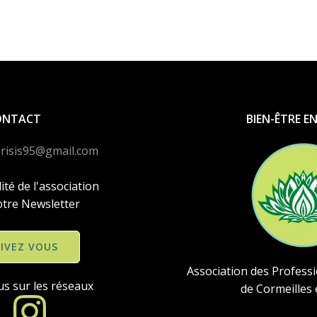
ONTACT
BIEN-ÊTRE EN
risis95@gmail.com
lité de l'association
otre Newsletter
RIVEZ VOUS
Association des Profess
us sur les réseaux
de Cormeilles 