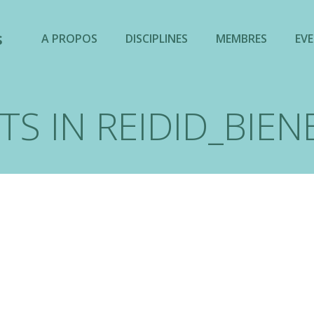
s
A PROPOS
DISCIPLINES
MEMBRES
EV
TS IN
REIDID_BIEN