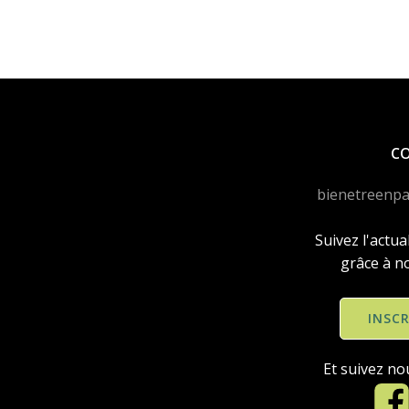
C
bienetreenpa
Suivez l'actua
grâce à n
INSC
Et suivez no